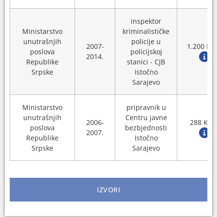
inspektor
Ministarstvo
kriminalističke
unutrašnjih
policije u
2007-
1.200 KM
poslova
policijskoj
2014.
Republike
stanici - CJB
Srpske
Istočno
Sarajevo
Ministarstvo
pripravnik u
unutrašnjih
Centru javne
2006-
288 KM
poslova
bezbjednosti
2007.
Republike
Istočno
Srpske
Sarajevo
IZVORI