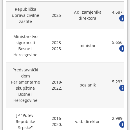
Republička
v.d. zamjenika
4.687 KM
uprava civilne
2025-
direktora
zaštite
Ministarstvo
5.656 KM
sigurnosti
2023-
ministar
Bosne i
2025.
Hercegovine
Predstavnički
dom
5.233 KM
Parlamentarne
2018-
poslanik
skupštine
2022.
Bosne i
Hercegovine
JP "Putevi
2016-
2.989 KM
Republike
v. d. direktor
2020.
Srpske"