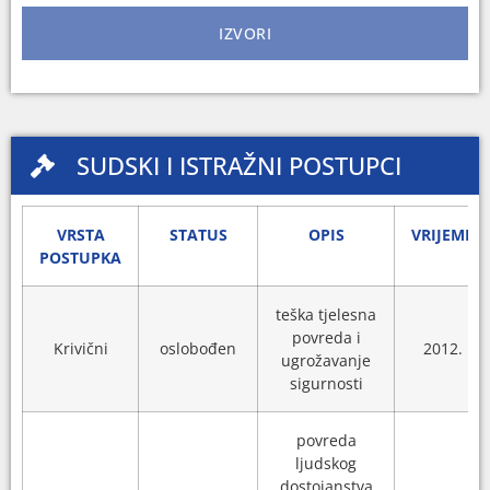
IZVORI
SUDSKI I ISTRAŽNI POSTUPCI
VRSTA
STATUS
OPIS
VRIJEME
POSTUPKA
teška tjelesna
povreda i
Krivični
oslobođen
2012.
ugrožavanje
sigurnosti
povreda
ljudskog
dostojanstva