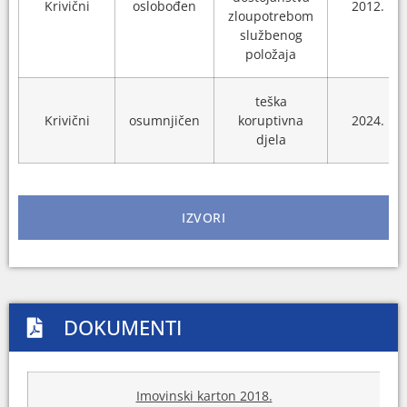
Krivični
oslobođen
2012.
zloupotrebom
službenog
položaja
teška
Krivični
osumnjičen
koruptivna
2024.
djela
IZVORI
DOKUMENTI
Imovinski karton 2018.