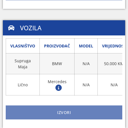
VOZILA
VLASNIŠTVO
PROIZVOĐAČ
MODEL
VRIJEDNOST
Supruga
BMW
N/A
50.000 KM
Maja
Mercedes
Lično
N/A
N/A
IZVORI