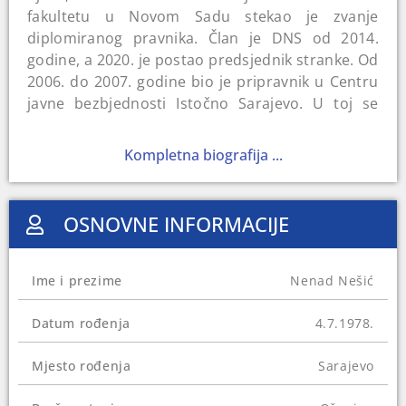
fakultetu u Novom Sadu stekao je zvanje
diplomiranog pravnika. Član je DNS od 2014.
godine, a 2020. je postao predsjednik stranke. Od
2006. do 2007. godine bio je pripravnik u Centru
javne bezbjednosti Istočno Sarajevo. U toj se
instituciji njegova karijera i nastavlja: do 2014.
godine radio je kao inspektor kriminalističke
Kompletna biografija ...
policije. U periodu od 2016. do 2020. godine
obavljao je funkciju v.d. direktora Javnog
preduzeća „Putevi Republike Srpske“.
OSNOVNE INFORMACIJE
Na Općim izborima 2018. godine osvojio je
mandat u Parlamentarnoj skupštini Bosne i
Ime i prezime
Nenad Nešić
Hercegovine. U januaru 2023. godine imenovan
je za ministra sigurnosti BiH, a u januaru 2025. je
Datum rođenja
4.7.1978.
podnio ostavku na funkciju nakon što je
prethodno uhapšen zbog sumnje da je počinio
Mjesto rođenja
Sarajevo
teška koruptivna djela dok je bio v.d. dužnosti
direktora u JP “Putevi RS”. U junu 2025. godine