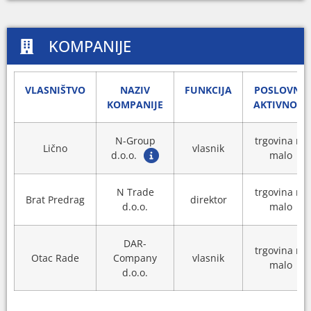
KOMPANIJE
VLASNIŠTVO
NAZIV
FUNKCIJA
POSLOVNA
KOMPANIJE
AKTIVNOST
N-Group
trgovina na
Lično
vlasnik
d.o.o.
malo
N Trade
trgovina na
Brat Predrag
direktor
d.o.o.
malo
DAR-
trgovina na
Otac Rade
Company
vlasnik
malo
d.o.o.