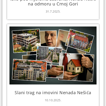
na odmoru u Crnoj Gori
31.7.2025.
Slani trag na imovini Nenada Nešića
10.10.2025.