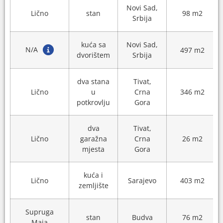
Novi Sad,
Lično
stan
98 m2
Srbija
kuća sa
Novi Sad,
N/A
497 m2
dvorištem
Srbija
dva stana
Tivat,
Lično
u
Crna
346 m2
potkrovlju
Gora
dva
Tivat,
Lično
garažna
Crna
26 m2
mjesta
Gora
kuća i
Lično
Sarajevo
403 m2
zemljište
Supruga
stan
Budva
76 m2
Maja