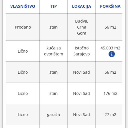
VLASNIŠTVO
TIP
LOKACIJA
POVRŠINA
Budva,
Prodano
stan
Crna
56 m2
Gora
kuća sa
Istočno
45.003 m2
Lično
dvorištem
Sarajevo
Lično
stan
Novi Sad
56 m2
Lično
stan
Novi Sad
176 m2
Lično
garaža
Novi Sad
27 m2