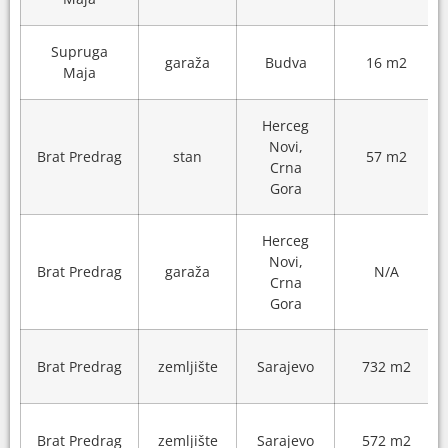
Supruga
garaža
Budva
16 m2
Maja
Herceg
Novi,
Brat Predrag
stan
57 m2
Crna
Gora
Herceg
Novi,
Brat Predrag
garaža
N/A
Crna
Gora
Brat Predrag
zemljište
Sarajevo
732 m2
Brat Predrag
zemljište
Sarajevo
572 m2