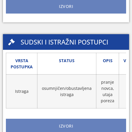
IZVORI
SUDSKI I ISTRAŽNI POSTUPCI
VRSTA
STATUS
OPIS
VRI
POSTUPKA
pranje
osumnjičen/obustavljena
novca,
Istraga
20
istraga
utaja
poreza
IZVORI