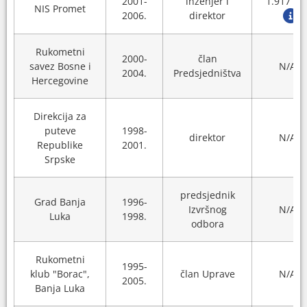
2001-
inženjer i
1.917 K
NIS Promet
2006.
direktor
Rukometni
2000-
član
savez Bosne i
N/A
2004.
Predsjedništva
Hercegovine
Direkcija za
puteve
1998-
direktor
N/A
Republike
2001.
Srpske
predsjednik
Grad Banja
1996-
Izvršnog
N/A
Luka
1998.
odbora
Rukometni
1995-
klub "Borac",
član Uprave
N/A
2005.
Banja Luka