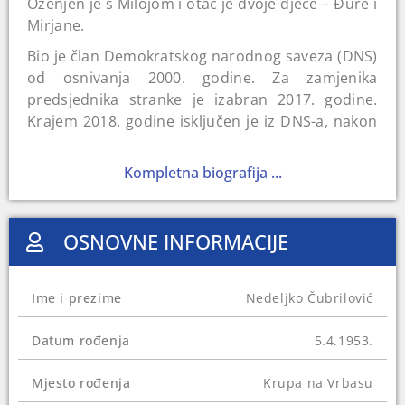
Oženjen je s Milojom i otac je dvoje djece – Đure i
Mirjane.
Bio je član Demokratskog narodnog saveza (DNS)
od osnivanja 2000. godine. Za zamjenika
predsjednika stranke je izabran 2017. godine.
Krajem 2018. godine isključen je iz DNS-a, nakon
čega je osnovao DEMOS.
Kompletna biografija ...
Radio je u preduzeću „Rudi Čajavec“ od 1980. do
1988. godine, a poslije postaje direktor javnog
komunalnog preduzeća u Banjoj Luci. Od 1996.
OSNOVNE INFORMACIJE
do 1998. je bio predsjednik Izvršnog odbora
Grada Banja Luka, a potom prelazi na mjesto
direktora Direkcije za puteve RS-a. Od 2001. do
Ime i prezime
Nedeljko Čubrilović
2006. je bio inženjer i direktor „NIS Prometa“.
Na izborima 2006. i 2010. godine osvaja mandate
Datum rođenja
5.4.1953.
u Narodnoj skupštini RS-a. Međutim, od mandata
je odustao nakon što je oba puta imenovan za
Mjesto rođenja
Krupa na Vrbasu
ministra saobraćaja i veza u Vladi RS.