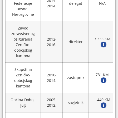
2014-
Federacije
delegat
N/A
2014.
Bosne i
Hercegovine
Zavod
zdravstvenog
3.333 KM
osiguranja
2012-
direktor
Zeničko-
2016.
dobojskog
kantona
Skupština
731 KM
Zeničko-
2010-
zastupnik
dobojskog
2014.
kantona
Općina Doboj-
2005-
1.440 KM
savjetnik
Jug
2012.