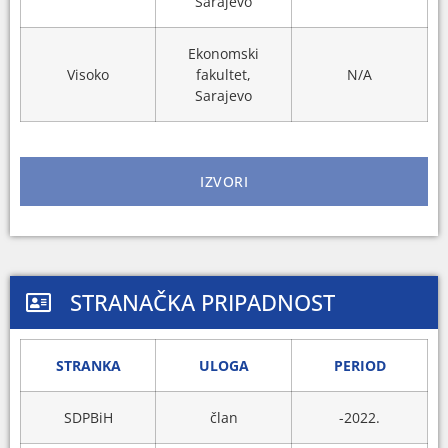
Sarajevo
Ekonomski
Visoko
fakultet,
N/A
Sarajevo
IZVORI
STRANAČKA PRIPADNOST
STRANKA
ULOGA
PERIOD
SDPBiH
član
-2022.