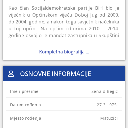
Kao član Socijaldemokratske partije BiH bio je
vijećnik u Općinskom vijeću Doboj Jug od 2000.
do 2004. godine, a nakon toga savjetnik načelnika
u toj općini. Na općim izborima 2010. i 2014.
godine osvojio je mandat zastupnika u Skupštini
Zeničko-dobojskog kantona, a od 2012. do 2016.
godine bio je direktor Zavoda zdravstvenog
Kompletna biografija ...
osiguranja ZDK.
Na Općim izborima 2018. godine je osvojio
OSNOVNE INFORMACIJE
mandat zastupnika u Federalnom parlamentu.
Mandat mu je oduzela Centralna izborna
komisija BiH u ljeto 2021. godine, nakon što ga je
Ime i prezime
Senaid Begić
Kantonalni sud u Zenici osudio na dvije i po
godine zatvora zbog nezakonitog zapošljavanja u
Datum rođenja
27.3.1975.
ZZOZDK, refundiranja troškova liječenja u
inostranstvu, zloupotrebe troškova prevoza i
Mjesto rođenja
Matuzići
prisvajanja mobitela koji je u vlasništvu Zavoda.
Zabranjeno mu je i da nakon izdržavanja kazne