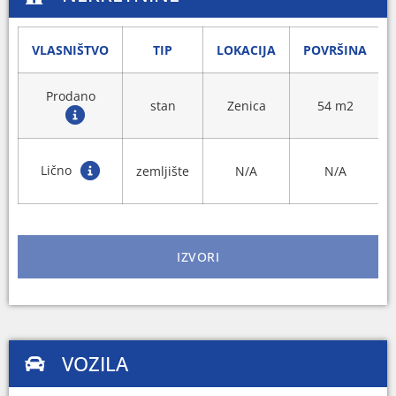
VLASNIŠTVO
TIP
LOKACIJA
POVRŠINA
Prodano
stan
Zenica
54 m2
Lično
zemljište
N/A
N/A
IZVORI
VOZILA