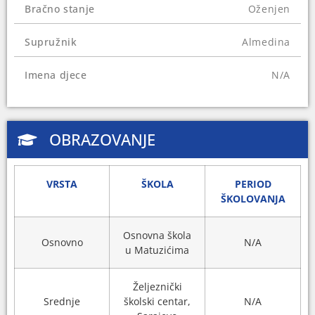
Bračno stanje
Oženjen
još godinu i po bude na rukovodećim pozicijama
u javnim organima, preduzećima i ustanovama.
Supružnik
Almedina
Zbog toga je isključen iz članstva
Socijaldemokratske partije BiH.
Imena djece
N/A
OBRAZOVANJE
VRSTA
ŠKOLA
PERIOD
ŠKOLOVANJA
Osnovna škola
Osnovno
N/A
u Matuzićima
Željeznički
Srednje
školski centar,
N/A