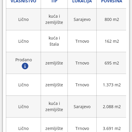
VLASNIŠTVO
TIP
LOKACIJA
POVRŠINA
kuća i
Lično
Sarajevo
800 m2
zemljište
kuća i
Lično
Trnovo
162 m2
štala
Prodano
zemljište
Trnovo
695 m2
Lično
zemljište
Trnovo
1.373 m2
kuća i
Lično
Sarajevo
2.088 m2
zemljište
Lično
zemljište
Trnovo
3.691 m2