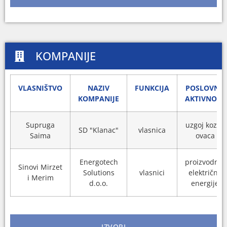
KOMPANIJE
VLASNIŠTVO
NAZIV
FUNKCIJA
POSLOVNA
KOMPANIJE
AKTIVNOST
Supruga
uzgoj koza i
SD "Klanac"
vlasnica
Saima
ovaca
Energotech
proizvodnja
Sinovi Mirzet
Solutions
vlasnici
električne
i Merim
d.o.o.
energije
IZVORI