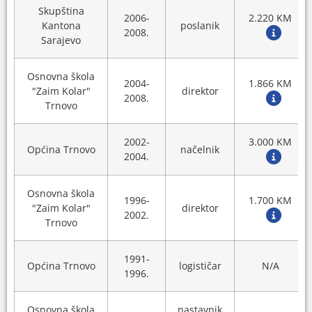
Skupština
2006-
2.220 KM
Kantona
poslanik
2008.
Sarajevo
Osnovna škola
2004-
1.866 KM
"Zaim Kolar"
direktor
2008.
Trnovo
2002-
3.000 KM
Općina Trnovo
načelnik
2004.
Osnovna škola
1996-
1.700 KM
"Zaim Kolar"
direktor
2002.
Trnovo
1991-
Općina Trnovo
logističar
N/A
1996.
Osnovna škola
nastavnik