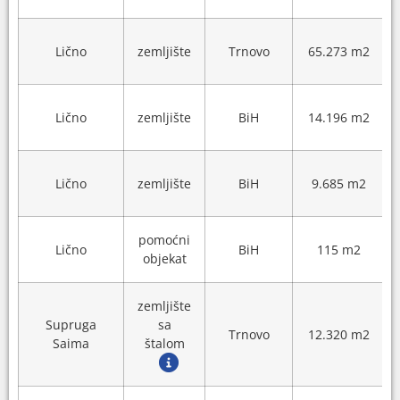
Lično
zemljište
Trnovo
65.273 m2
Lično
zemljište
BiH
14.196 m2
Lično
zemljište
BiH
9.685 m2
pomoćni
Lično
BiH
115 m2
objekat
zemljište
Supruga
sa
Trnovo
12.320 m2
Saima
štalom