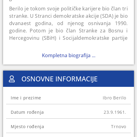
Berilo je tokom svoje političke karijere bio član tri
stranke. U Stranci demokratske akcije (SDA) je bio
dvanaest godina, od njenog osnivanja 1990.
godine. Potom je bio član Stranke za Bosnu i
Hercegovinu (SBiH) i Socijaldemokratske partije
(SDP) BiH, da bi u 2016. godini obnovio članstvo u
SDA.
Kompletna biografija ...
Po završetku pedagoške akademije Berilo je bio
nastavnik biologije i hemije u OŠ „Zaim Kolar“.
OSNOVNE INFORMACIJE
Novinarima Centra za istraživačko novinarstvo
(CIN) rekao je da su u to vrijeme plaće u prosvjeti
bile dobre: “(…) jer znam da smo tada nešto
Ime i prezime
Ibro Berilo
brojali u jagnjadima. Moglo se kupiti šestero
jagnjadi. U prevodu, to je negdje 1.200 maraka“.
Datum rođenja
23.9.1961.
Od 1991. godine pa do kraja rata je u Općini
Trnovo radio kao logističar. Nakon toga je šest
Mjesto rođenja
Trnovo
godina bio direktor OŠ „Zaim Kolar“. Za načelnika