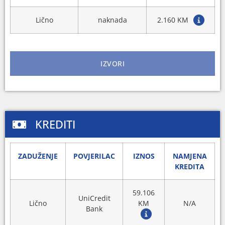
Lično
naknada
2.160 KM
IZVORI
KREDITI
ZADUŽENJE
POVJERILAC
IZNOS
NAMJENA
KREDITA
59.106
UniCredit
Lično
KM
N/A
Bank