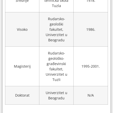
Srednje
tehnička škola
1978.
Departmenta tada je objavljeno da je Kukić
Tuzla
koristio politički utjecaj i službenu moć za
sticanje lične koristi. Nekoliko dana kasnije
Rudarsko-
podnio je ostavku na mjesto predsjednika PDA.
geološki
Preminuo je u junu 2024. godine.
Visoko
fakultet,
1986.
Univerzitet u
Beogradu
Rudarsko-
geološko-
građevinski
Magisterij
1995-2001.
fakultet,
Univerzitet u
Tuzli
Univerzitet u
Doktorat
N/A
Beogradu