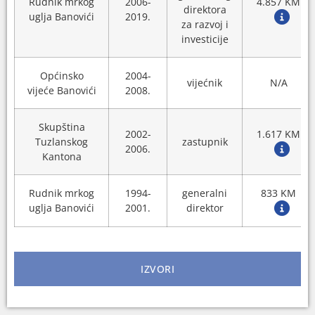
Rudnik mrkog
2006-
4.857 KM
direktora
uglja Banovići
2019.
za razvoj i
investicije
Općinsko
2004-
vijećnik
N/A
vijeće Banovići
2008.
Skupština
2002-
1.617 KM
Tuzlanskog
zastupnik
2006.
Kantona
Rudnik mrkog
1994-
generalni
833 KM
uglja Banovići
2001.
direktor
IZVORI