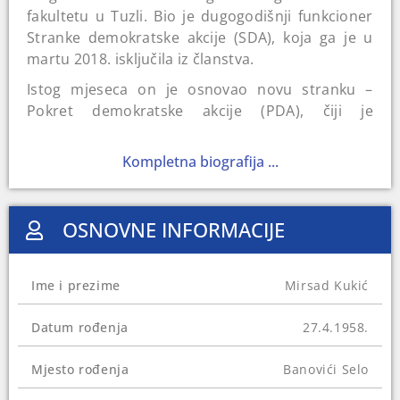
fakultetu u Tuzli. Bio je dugogodišnji funkcioner
Stranke demokratske akcije (SDA), koja ga je u
martu 2018. isključila iz članstva.
Istog mjeseca on je osnovao novu stranku –
Pokret demokratske akcije (PDA), čiji je
predsjednik bio do 2022. godine kada je podnio
ostavku.
Kompletna biografija ...
Kukić je od 1994. do 2001. godine bio generalni
direktor Rudnika mrkog uglja “Banovići”. Bio je
OSNOVNE INFORMACIJE
vijećnik u Općinskom vijeću u Banovićima i
poslanik u Skupštini Tuzlanskog kantona. Na
općim izborima 2014. godine osvojio je mandat
Ime i prezime
Mirsad Kukić
zastupnika u Predstavničkom domu Parlamenta
FBiH. U Predstavnički dom Parlamentarne
Datum rođenja
27.4.1958.
skupštine BiH je izabran na Općim izborima 2018.
godine.
Mjesto rođenja
Banovići Selo
Zajedno sa još osam osoba, Kantonalno