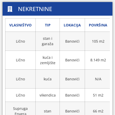
NEKRETNINE
VLASNIŠTVO
TIP
LOKACIJA
POVRŠINA
stan i
Lično
Banovići
105 m2
garaža
kuća i
Lično
Banovići
8.149 m2
zemljište
Lično
kuća
Banovići
N/A
Lično
vikendica
Banovići
51 m2
Supruga
stan
Banovići
66 m2
Envera