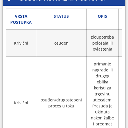
VRSTA
STATUS
OPIS
VR
POSTUPKA
zloupotreba
Krivični
osuđen
položaja ili
2
ovlaštenja
primanje
nagrade ili
drugog
oblika
koristi za
trgovinu
osuđen/drugostepeni
utjecajem.
Krivični
2
proces u toku
Presuda je
ukinuta
nakon žalbe
i predmet