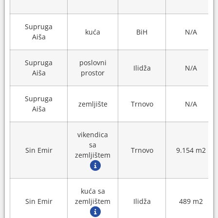
Supruga
kuća
BiH
N/A
Aiša
Supruga
poslovni
Ilidža
N/A
Aiša
prostor
Supruga
zemljište
Trnovo
N/A
Aiša
vikendica
sa
Sin Emir
Trnovo
9.154 m2
zemljištem
kuća sa
Sin Emir
zemljištem
Ilidža
489 m2