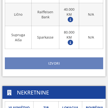
40.000
Raiffeisen
Lično
KM
N/A
Bank
80.000
Supruga
Sparkasse
KM
N/A
Aiša
IZVORI
NEKRETNINE
VLASNIŠTVO
TIP
LOKACIJA
POVRŠINA