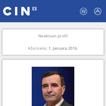
Neaktivan profil
Ažurirano:
1. Januara 2016.