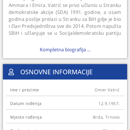
Ammara i Emira. Vatrić se prvo učlanio u Stranku
demokratske akcije (SDA) 1991. godine, a osam
godina poslije prelazi u Stranku za BiH gdje je bio
i član Predsjedništva sve do 2014. Potom napušta
SBiH i učlanjuje se u Socijaldemokratsku partiju
Bosne i Hercegovine u kojoj je bio godinu dana.
Kompletna biografija ...
Radio je u Republičkom zavodu za statistiku BiH i
Famosu te kao sekretar za privredu u Općini
Trnovo od 1991. do 1995. Te godine postat će i
OSNOVNE INFORMACIJE
načelnik općine. Kratko je bio zamjenik ministra
za rad i socijalnu politiku te ministar za
stambene poslove u Vladi Kantona Saraevo, a od
Ime i prezime
Omer Vatrić
2000. do 2002. direktor Razvojne agencije SERDA.
Od 2002. je poslanik u Predstavničkom domu
Datum rođenja
12.9.1957.
Federalnog parlamenta, ali 2014. nije uspio
obnoviti mandat.
Mjesto rođenja
Brda, Trnovo