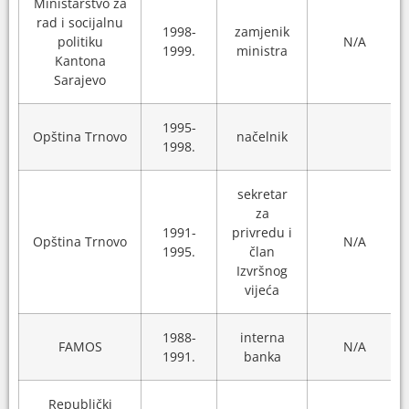
Ministarstvo za
rad i socijalnu
1998-
zamjenik
politiku
N/A
1999.
ministra
Kantona
Sarajevo
1995-
Opština Trnovo
načelnik
1998.
sekretar
za
1991-
privredu i
Opština Trnovo
N/A
1995.
član
Izvršnog
vijeća
1988-
interna
FAMOS
N/A
1991.
banka
Republički