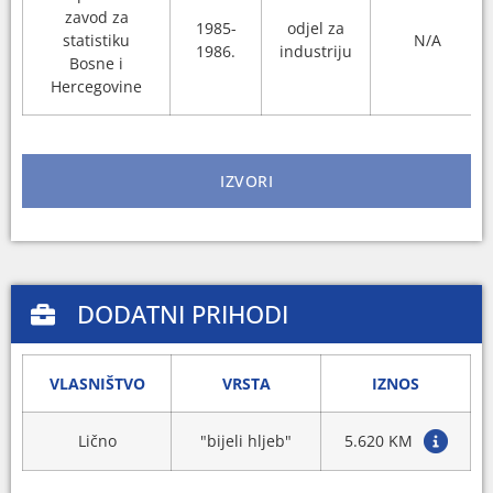
zavod za
1985-
odjel za
statistiku
N/A
1986.
industriju
Bosne i
Hercegovine
IZVORI
DODATNI PRIHODI
VLASNIŠTVO
VRSTA
IZNOS
Lično
"bijeli hljeb"
5.620 KM