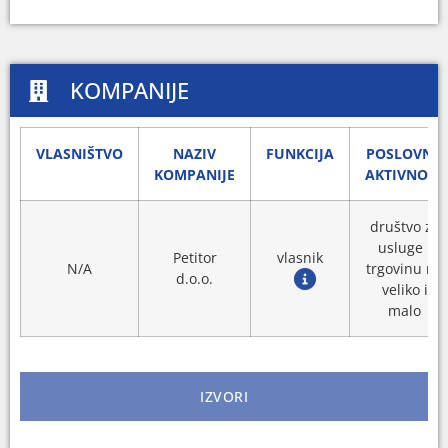
KOMPANIJE
VLASNIŠTVO
NAZIV
FUNKCIJA
POSLOVNA
KOMPANIJE
AKTIVNOST
društvo za
usluge i
Petitor
vlasnik
N/A
trgovinu na
d.o.o.
veliko i
malo
IZVORI