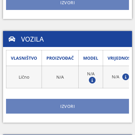
IZVORI
VOZILA
VLASNIŠTVO
PROIZVOĐAČ
MODEL
VRIJEDNOST
N/A
N/A
Lično
N/A
IZVORI