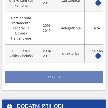
Unsko-sanskog
zastupnica
2010.
kantona
Dom naroda
Parlamenta
2006-
Federacije
delegatkinja
N/A
2010.
Bosne i
Hercegovine
Finab d.o.o.
2004-
3.903 KM
direktorica
Velika Kladuša
2011.
IZVORI
DODATNI PRIHODI