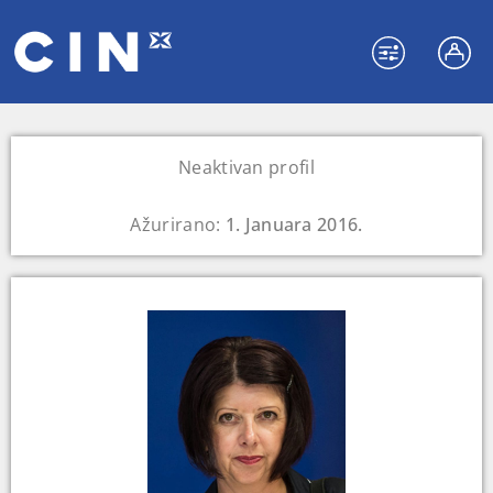
Neaktivan profil
Ažurirano:
1. Januara 2016.