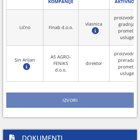
KOMPANIJE
AKTIVNOST
proizvodnja,
vlasnica
gradnja,
Lično
Finab d.o.o.
promet i
usluge
proizvodnja,
AS AGRO-
Sin Arijan
prerada,
FENIKS
direktor
promet i
d.o.o.
usluge
IZVORI
DOKUMENTI