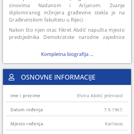
sinovima Nadanom i Arijanom. Zvanje
diplomiranog inžinjera građevine stekla je na
Građevinskom fakultetu u Rijeci.
Nakon što njen otac Fikret Abdić napušta mjesto
predsjednika Demokratske narodne zajednice
(DNZ) 2005. godine, ona postaje članica
Predsjedništva ove stranke. Na ovoj funkciji
Kompletna biografija ...
ostaje sve do početka 2013. godine, kada je
isključena iz stranke. Krajem 2013. osniva
Laburističku stranku BiH i postaje njena
OSNOVNE INFORMACIJE
predsjednica.
Bila je direktorica „Finaba“, firme koju je osnovao
Ime i prezime
Elvira Abdić Jelenović
njen otac, od 2004. do 2011.
U Skupštinu Unsko-sanskog kantona je izabrana
Datum rođenja
7.9.1967.
2006, kada je delegirana i u Dom naroda
Parlamenta Federacije BiH kao predstavnica
Mjesto rođenja
Karlovac
Hrvata. Na izborima 2010. godine ponovo dobija