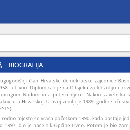
BIOGRAFIJA
ugogodišnji član Hrvatske demokratske zajednice Bosn
958. u Livnu. Diplomirao je na Odsjeku za filozofiju i pov
uprugom Nadom ima petero djece. Nakon završetka st
akovcu u Hrvatskoj. U ovoj zemlji je 1989. godine učestv
HSLS).
 rodno mjesto se vraća početkom 1990, kada postaje jeda
o 1997. bio je načelnik Općine Livno. Potom je bio zam