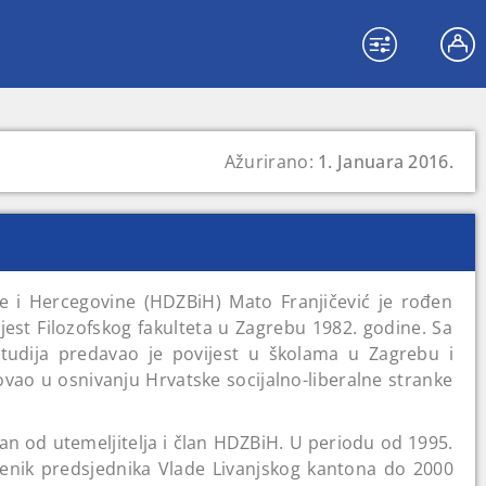
Ažurirano:
1. Januara 2016.
e i Hercegovine (HDZBiH) Mato Franjičević je rođen
ijest Filozofskog fakulteta u Zagrebu 1982. godine. Sa
udija predavao je povijest u školama u Zagrebu i
ovao u osnivanju Hrvatske socijalno-liberalne stranke
n od utemeljitelja i član HDZBiH. U periodu od 1995.
jenik predsjednika Vlade Livanjskog kantona do 2000