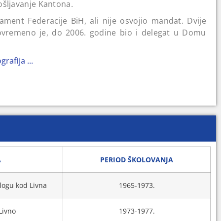
ošljavanje Kantona.
ment Federacije BiH, ali nije osvojio mandat. Dvije
stovremeno je, do 2006. godine bio i delegat u Domu
 je mandat u Parlamentu Federacije, a četiri godine
enta.
rafija ...
amentarnu skupštinu BiH, ali nije osvojio mandat.
onomskih odnosa BiH 2015. godine.
A
PERIOD ŠKOLOVANJA
logu kod Livna
1965-1973.
Livno
1973-1977.