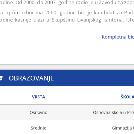
odine. Od 2000. do 2007. godine radio je u Zavodu za zap
a općim izborima 2000. godine bio je kandidat za Parla
odine kasnije ulazi u Skupštinu Livanjskog kantona. I
aroda Parlamenta FBiH. Na općim izborima 2006. osvojio
asnije mandat u Predstavničkom domu Državnog parlam
Kompletna biog
a općim izborima 2014. ponovo se kandidovao za Parl
ostavljen je za zamjenika ministra vanjske trgovine i ek
OBRAZOVANJE
VRSTA
ŠKOL
Osnovno
Osnovna škola u Pro
Srednje
Gimnazija 