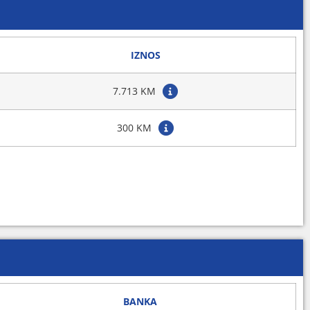
IZNOS
7.713 KM
300 KM
BANKA