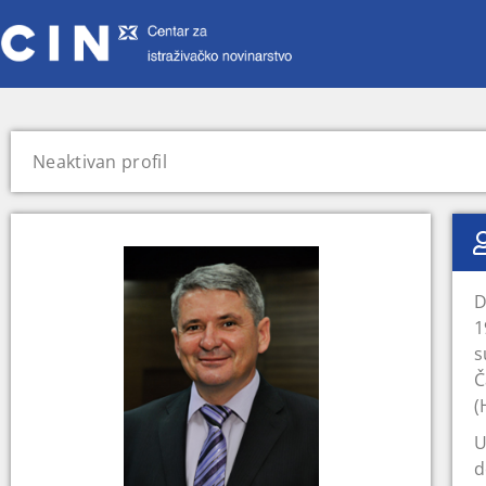
Neaktivan profil
D
1
s
Č
(
U
d