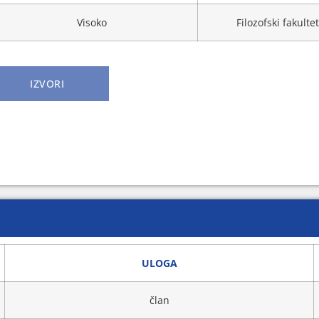
Visoko
Filozofski fakult
IZVORI
ULOGA
član