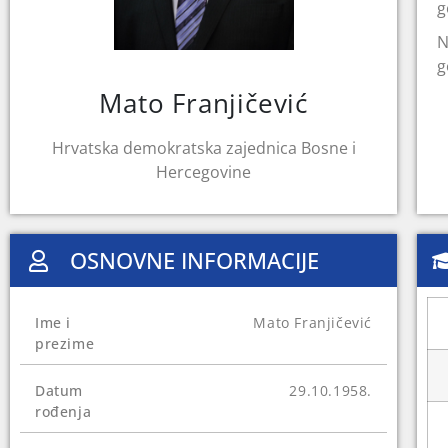
g
N
g
n
Mato Franjičević
k
N
Hrvatska demokratska zajednica Bosne i
P
Hercegovine
OSNOVNE INFORMACIJE
Ime i
Mato Franjičević
prezime
Datum
29.10.1958.
rođenja