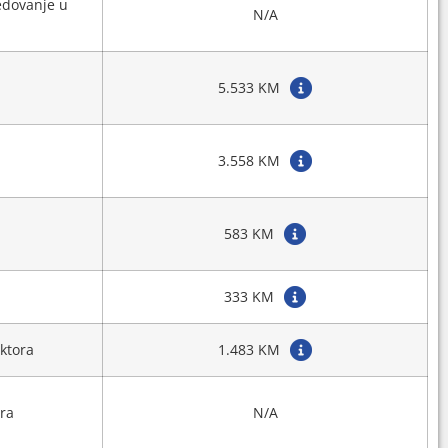
edovanje u
N/A
5.533 KM
3.558 KM
583 KM
333 KM
ktora
1.483 KM
ra
N/A