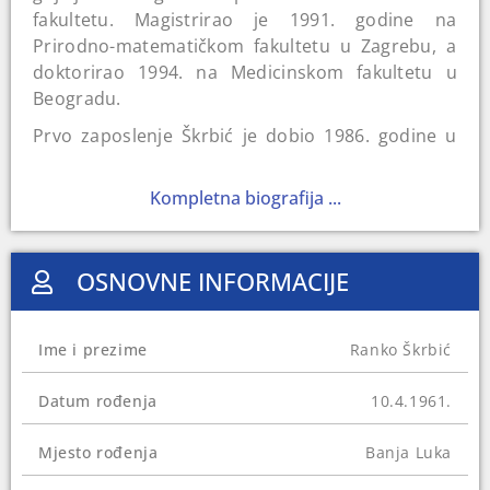
fakultetu. Magistrirao je 1991. godine na
Prirodno-matematičkom fakultetu u Zagrebu, a
doktorirao 1994. na Medicinskom fakultetu u
Beogradu.
Prvo zaposlenje Škrbić je dobio 1986. godine u
Domu zdravlja „Laktaši“. Naredne godine počinje
akademsku karijeru na Medicinskom fakultetu u
Kompletna biografija ...
Banjoj Luci kao asistent, da bi 2002. godine
postao vanredni profesor i šef Katedre za
farmakologiju. U zvanje redovnog profesora
OSNOVNE INFORMACIJE
biran je 2009. godine.
Kao kadar Saveza nezavisnih socijaldemokrata
Ime i prezime
Ranko Škrbić
(SNSD) postao je 2006. godine ministar zdravlja i
socijalne zaštite u Vladi Republike Srpske (RS). Tu
Datum rođenja
10.4.1961.
dužnost je obavljao sve do 2013. godine. Bio je i
ambasador Bosne i Hercegovine (BiH) u Srbiji
Mjesto rođenja
Banja Luka
tokom 2014. i 2015. godine. Nakon toga izabran
je za dekana Medicinskog fakulteta u Banjoj Luci.