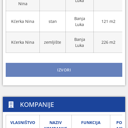
Luka
Nina
Banja
Kćerka Nina
stan
121 m2
Luka
Banja
Kćerka Nina
zemljište
226 m2
Luka
IZVORI
KOMPANIJE
VLASNIŠTVO
NAZIV
FUNKCIJA
POSL