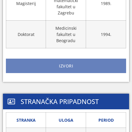
matematički
Magisterij
1989.
fakultet u
Zagrebu
Medicinski
Doktorat
fakultet u
1994.
Beogradu
IZVORI
STRANAČKA PRIPADNOST
STRANKA
ULOGA
PERIOD