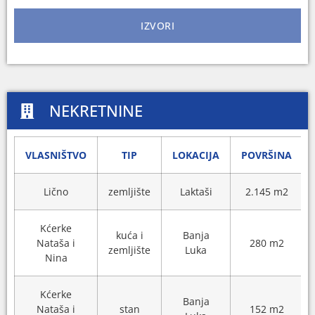
IZVORI
NEKRETNINE
VLASNIŠTVO
TIP
LOKACIJA
POVRŠINA
Lično
zemljište
Laktaši
2.145 m2
Kćerke
kuća i
Banja
Nataša i
280 m2
zemljište
Luka
Nina
Kćerke
Banja
Nataša i
stan
152 m2