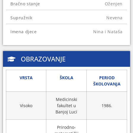
Bračno stanje
Oženjen
U Laktašima posjeduje oko dva duluma zemljišta,
a njegove kćerke su suvlasnice kuće i stana u
Supružnik
Nevena
Banjoj Luci. Kćerka Nina posjeduje još jedan stan
u ovom gradu.
Imena djece
Nina i Nataša
OBRAZOVANJE
VRSTA
ŠKOLA
PERIOD
ŠKOLOVANJA
Medicinski
Visoko
fakultet u
1986.
Banjoj Luci
Prirodno-