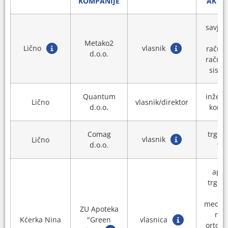
KOMPANIJE
AKTI
savjet
Metako2
Lično
vlasnik
račun
d.o.o.
račun
sist
Quantum
inženj
Lično
vlasnik/direktor
d.o.o.
konsa
Comag
trgov
vlasnik
Lično
d.o.o.
vel
apot
trgov
ma
medic
ZU Apoteka
rob
Kćerka Nina
"Green
vlasnica
ortop