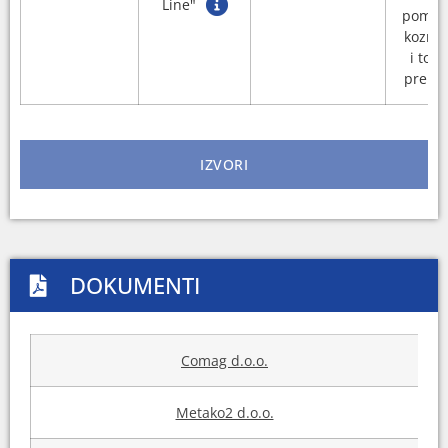
Line"
pomag
kozme
i toa
prepa
IZVORI
DOKUMENTI
Comag d.o.o.
Metako2 d.o.o.