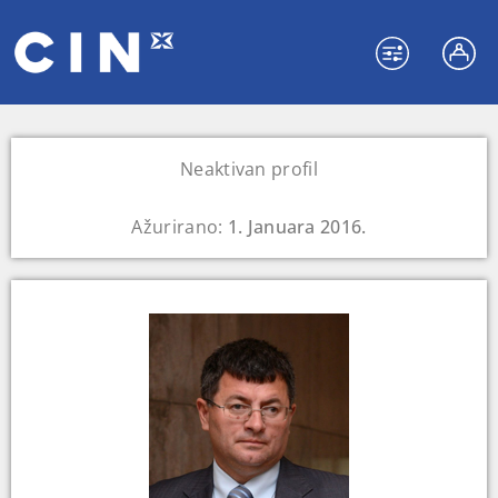
Neaktivan profil
Ažurirano:
1. Januara 2016.