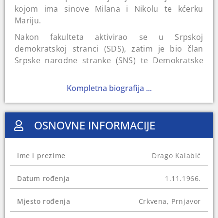
kojom ima sinove Milana i Nikolu te kćerku
Mariju.
Nakon fakulteta aktivirao se u Srpskoj
demokratskoj stranci (SDS), zatim je bio član
Srpske narodne stranke (SNS) te Demokratske
narodne stranke (DNS). U Savezu nezavisnih
socijaldemokrata (SNSD) je bio od 2006. do 2010.
Kompletna biografija ...
godine. Nakon završetka Pravnog fakulteta u
Banjoj Luci 1990. godine Kalabić se uključio u
Srpsku demokratsku stranku (SDS). Tri godine
OSNOVNE INFORMACIJE
poslije postao je inspektor Kriminalističke policije
u Prnjavoru. U policiji ostaje narednih pet
godina, kada osvaja mandat u Narodnoj skupštini
Ime i prezime
Drago Kalabić
Republike Srpske (RS), ali kao kandidat Srpske
narodne stranke (SNS).
Datum rođenja
1.11.1966.
Početkom naredne godine zapošljava se u
Mjesto rođenja
Crkvena, Prnjavor
Telekomu Srpske i radi na rukovodećim
pozicijama do kraja novembra 2007. godine. Na