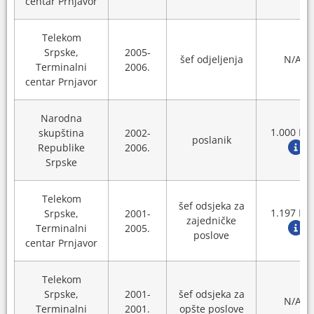
centar Prnjavor
Telekom
Srpske,
2005-
šef odjeljenja
N/A
Terminalni
2006.
centar Prnjavor
Narodna
1.000 KM
skupština
2002-
poslanik
Republike
2006.
Srpske
Telekom
šef odsjeka za
1.197 KM
Srpske,
2001-
zajedničke
Terminalni
2005.
poslove
centar Prnjavor
Telekom
Srpske,
2001-
šef odsjeka za
N/A
Terminalni
2001.
opšte poslove