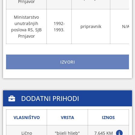
Prnjavor
Ministarstvo
unutrašnjih
1992-
pripravnik
N/A
poslova RS, SJB
1993.
Prnjavor
IZVORI
DODATNI PRIHODI
VLASNIŠTVO
VRSTA
IZNOS
Lično
"bijeli hljeb"
7.645 KM