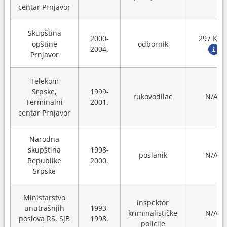
centar Prnjavor
Skupština
2000-
297 KM
opštine
odbornik
2004.
Prnjavor
Telekom
Srpske,
1999-
rukovodilac
N/A
Terminalni
2001.
centar Prnjavor
Narodna
skupština
1998-
poslanik
N/A
Republike
2000.
Srpske
Ministarstvo
inspektor
unutrašnjih
1993-
kriminalističke
N/A
poslova RS, SJB
1998.
policije