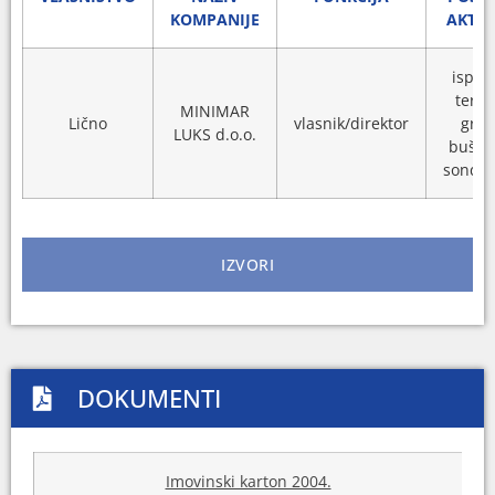
KOMPANIJE
AKTIV
ispiti
teren
MINIMAR
Lično
vlasnik/direktor
grad
LUKS d.o.o.
bušen
sondir
IZVORI
DOKUMENTI
Imovinski karton 2004.