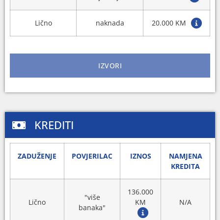
Lično
naknada
20.000 KM
IZVORI
KREDITI
ZADUŽENJE
POVJERILAC
IZNOS
NAMJENA
KREDITA
136.000
"više
Lično
KM
N/A
banaka"