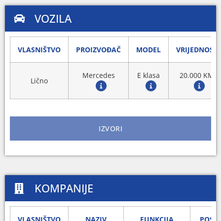
VOZILA
VLASNIŠTVO
PROIZVOĐAČ
MODEL
VRIJEDNOST
Mercedes
E klasa
20.000 KM
Lično
IZVORI
KOMPANIJE
VLASNIŠTVO
NAZIV
FUNKCIJA
POSL