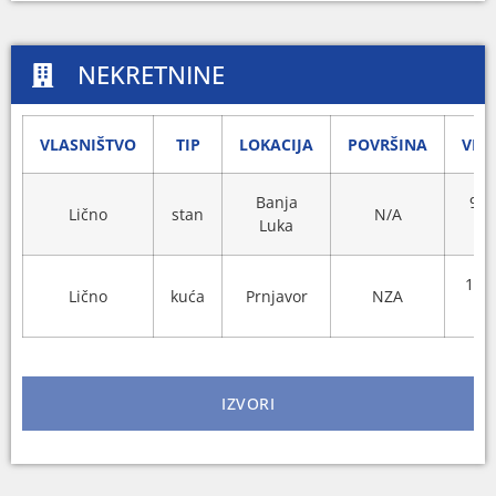
NEKRETNINE
VLASNIŠTVO
TIP
LOKACIJA
POVRŠINA
VRI
Banja
90.
Lično
stan
N/A
Luka
100
Lično
kuća
Prnjavor
NZA
IZVORI