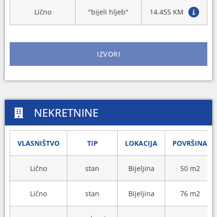
Lično
"bijeli hljeb"
14.455 KM
IZVORI
NEKRETNINE
VLASNIŠTVO
TIP
LOKACIJA
POVRŠINA
Lično
stan
Bijeljina
50 m2
Lično
stan
Bijeljina
76 m2