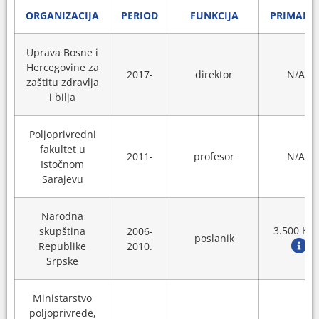
ORGANIZACIJA
PERIOD
FUNKCIJA
PRIMANJ
Uprava Bosne i
Hercegovine za
2017-
direktor
N/A
zaštitu zdravlja
i bilja
Poljoprivredni
fakultet u
2011-
profesor
N/A
Istočnom
Sarajevu
Narodna
3.500 KM
skupština
2006-
poslanik
Republike
2010.
Srpske
Ministarstvo
poljoprivrede,