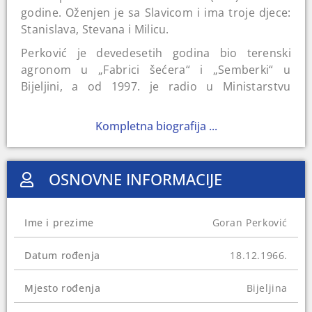
godine. Oženjen je sa Slavicom i ima troje djece:
Stanislava, Stevana i Milicu.
Perković je devedesetih godina bio terenski
agronom u „Fabrici šećera“ i „Semberki“ u
Bijeljini, a od 1997. je radio u Ministarstvu
poljoprivrede, šumarstva i vodoprivrede
Republike Srpske (RS) kao inspektor, a potom i
Kompletna biografija ...
kao glavni poljoprivredni inspektor. Godinu dana
– od 2005. do 2006. godine – bio je i ministar u
ovoj instituciji.
OSNOVNE INFORMACIJE
Na izborima 2006. godine je izabran za poslanika
u Narodnoj skupštini RS-a, gdje ostaje u
Ime i prezime
Goran Perković
četverogodišnjem mandatu. Nakon toga se
zapošljava kao profesor na Poljoprivrednom
Datum rođenja
18.12.1966.
fakultetu u Istočnom Sarajevu, gdje i sada radi.
Od 2017. godine je direktor Uprave Bosne i
Mjesto rođenja
Bijeljina
Hercegovine za zaštitu zdravlja bilja.