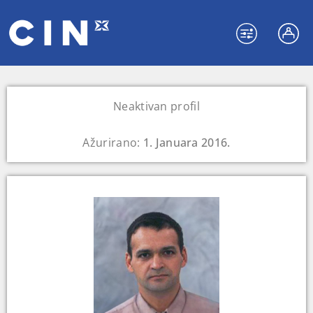
Neaktivan profil
Ažurirano:
1. Januara 2016.