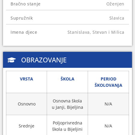
Bračno stanje
Oženjen
Supružnik
Slavica
Imena djece
Stanislava, Stevan i Milica
OBRAZOVANJE
VRSTA
ŠKOLA
PERIOD
ŠKOLOVANJA
Osnovna škola
Osnovno
N/A
u Janji, Bijeljina
Poljoprivredna
Srednje
N/A
škola u Bijeljini