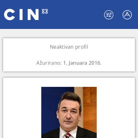
Neaktivan profil
Ažurirano:
1. Januara 2016.