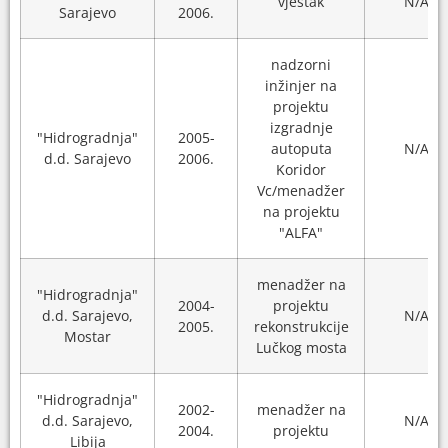
vještak
N/A
Sarajevo
2006.
nadzorni
inžinjer na
projektu
izgradnje
"Hidrogradnja"
2005-
autoputa
N/A
d.d. Sarajevo
2006.
Koridor
Vc/menadžer
na projektu
"ALFA"
menadžer na
"Hidrogradnja"
2004-
projektu
d.d. Sarajevo,
N/A
2005.
rekonstrukcije
Mostar
Lučkog mosta
"Hidrogradnja"
2002-
menadžer na
d.d. Sarajevo,
N/A
2004.
projektu
Libija