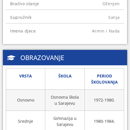
Bračno stanje
Oženjen
Na općim izborima 2014. godine bez uspjeha se
borio za mjesto u Predstavničkom domu
Supružnik
Sanja
Parlamenta Federacije Bosne i Hercegovine.
Imena djece
Armin i Nada
OBRAZOVANJE
VRSTA
ŠKOLA
PERIOD
ŠKOLOVANJA
Osnovna škola
Osnovno
1972-1980.
u Sarajevu
Gimnazija u
Srednje
1980-1984.
Sarajevu