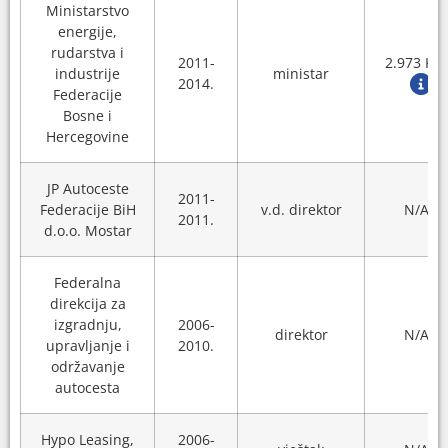
Ministarstvo
energije,
rudarstva i
2011-
2.973 KM
industrije
ministar
2014.
Federacije
Bosne i
Hercegovine
JP Autoceste
2011-
Federacije BiH
v.d. direktor
N/A
2011.
d.o.o. Mostar
Federalna
direkcija za
izgradnju,
2006-
direktor
N/A
upravljanje i
2010.
održavanje
autocesta
Hypo Leasing,
2006-