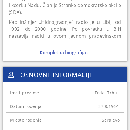
i kćerku Nadu. Član je Stranke demokratske akcije
(SDA).
Kao inžinjer „Hidrogradnje“ radio je u Libiji od
1992. do 2000. godine. Po povratku u BiH
nastavlja raditi u ovom javnom građevinskom
preduzeću, a dvije godine poslije ponovo se
vraća u Libiju. Do 2006. radi na projektima koji su
Kompletna biografija ...
u vezi sa izgradnjom autoceste na Koridoru Vc.
Od 2006. do 2010. godine bio je direktor
Federalne direkcije za izgradnju, upravljanje i
OSNOVNE INFORMACIJE
održavanje autocesta, a u januaru 2011. godine
postaje vršilac dužnosti direktora Javnog
preduzeća Autoceste Federacije BiH. Ovu funkciju
Ime i prezime
Erdal Trhulj
obnaša vrlo kratko. Samo dva mjeseca kasnije
formirana je Vlada Federacije BiH, a Trhulj je kao
Datum rođenja
27.8.1964.
kadar Stranke demokratske akcije imenovan za
federalnog ministra energije, rudarstva i
Mjesto rođenja
Sarajevo
industrije.