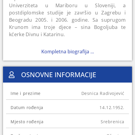
Univerziteta u Mariboru u Sloveniji, a
postdiplomske studije je završio u Zagrebu i
Beogradu 2005. i 2006. godine. Sa suprugom
Krunom ima troje djece – sina Bogoljuba te
kćerke Divnu i Katarinu.
Radivojević je radio u mašinskoj tehničkoj školi u
Kompletna biografija ...
Bratuncu, Energoinvestu i „Fabrici akumulatora“
u Srebrenici. Od 1983. pa do početka rata u
rodnom gradu je bio direktor „Fabrike limene
OSNOVNE INFORMACIJE
ambalaže“, a od 1992. do 1996. godine je radio u
Srbiji kao direktor preduzeća „Corad“. Po
povratku u BiH bio je član Upravnog odbora
Ime i prezime
Desnica Radivojević
Elektroprivrede Republike Srpske (RS) te ponovo
direktor „Fabrike limene ambalaže“.
Datum rođenja
14.12.1952.
U Stranku demokratske akcije (SDA) ušao je 1998,
a dvije godine kasnije je dobio odborničko mjesto
Mjesto rođenja
Srebrenica
u Skupštini Općine Srebrenica. Dvije godine
poslije postaje potpredsjednik Federacije BiH i na