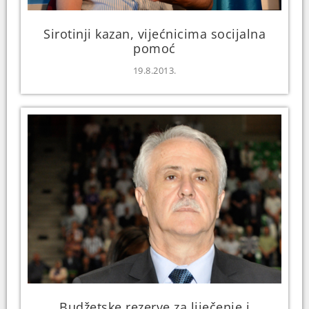
Sirotinji kazan, vijećnicima socijalna
pomoć
19.8.2013.
Budžetske rezerve za liječenje i