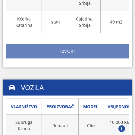
Srbija
Kćerka
Čajetina,
stan
49 m2
Katarina
Srbija
IZVORI
VOZILA
VLASNIŠTVO
PROIZVOĐAČ
MODEL
VRIJEDNOST
Supruga
10.000 KM
Renault
Clio
Kruna