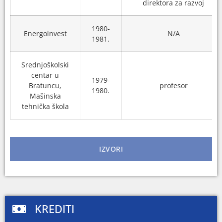
direktora za razvoj
1980-
Energoinvest
N/A
1981.
Srednjoškolski
centar u
1979-
Bratuncu,
profesor
1980.
Mašinska
tehnička škola
IZVORI
KREDITI