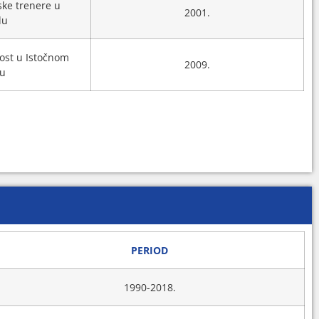
ske trenere u
2001.
du
ost u Istočnom
2009.
vu
PERIOD
1990-2018.