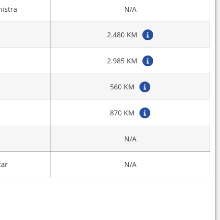
nistra
N/A
2.480 KM
2.985 KM
560 KM
870 KM
N/A
čar
N/A