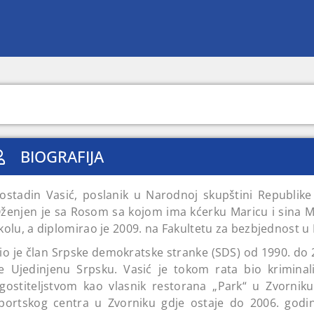
BIOGRAFIJA
ostadin Vasić, poslanik u Narodnoj skupštini Republike
ženjen je sa Rosom sa kojom ima kćerku Maricu i sina M
kolu, a diplomirao je 2009. na Fakultetu za bezbjednost u
io je član Srpske demokratske stranke (SDS) od 1990. do 2
e Ujedinjenu Srpsku. Vasić je tokom rata bio kriminal
gostiteljstvom kao vlasnik restorana „Park“ u Zvorniku
portskog centra u Zvorniku gdje ostaje do 2006. godi