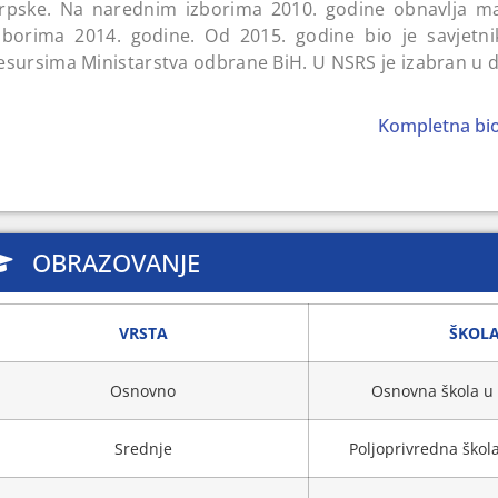
rpske. Na narednim izborima 2010. godine obnavlja m
zborima 2014. godine. Od 2015. godine bio je savjetnik
esursima Ministarstva odbrane BiH. U NSRS je izabran u d
asić je tri puta osuđivan za krivično djelo nanošenja tešk
Kompletna biog
a dva mjeseca zatvora i 2022. godine na deset mjeseci za
OBRAZOVANJE
VRSTA
ŠKOL
Osnovno
Osnovna škola u
Srednje
Poljoprivredna škol