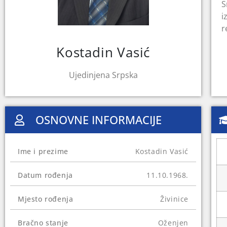
S
i
r
V
Kostadin Vasić
n
Ujedinjena Srpska
OSNOVNE INFORMACIJE
Ime i prezime
Kostadin Vasić
Datum rođenja
11.10.1968.
Mjesto rođenja
Živinice
Bračno stanje
Oženjen