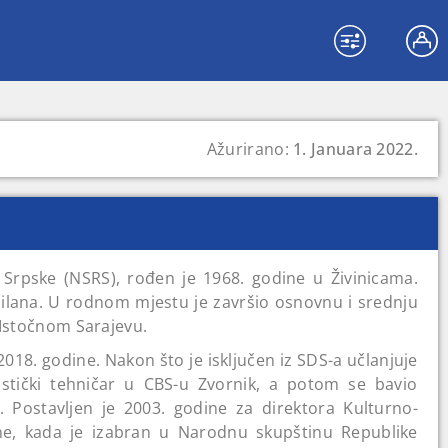
Ažurirano:
1. Januara 2022.
 Srpske (NSRS), rođen je 1968. godine u Živinicama.
ilana. U rodnom mjestu je završio osnovnu i srednju
 Istočnom Sarajevu.
018. godine. Nakon što je isključen iz SDS-a učlanjuje
istički tehničar u CBS-u Zvornik, a potom se bavio
. Postavljen je 2003. godine za direktora Kulturno-
ne, kada je izabran u Narodnu skupštinu Republike