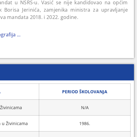
andat u NSRS-u. Vasić se nije kandidovao na općim
 Borisa Jerinića, zamjenika ministra za upravljanje
va mandata 2018. i 2022. godine.
e tjelesne povrede: 2001. na tri mjeseca zatvora, 2004.
rafija ...
tvora.
A
PERIOD ŠKOLOVANJA
 Živinicama
N/A
a u Živinicama
1986.