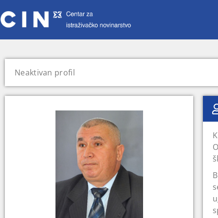
Neaktivan profil
K
O
š
B
s
u
s