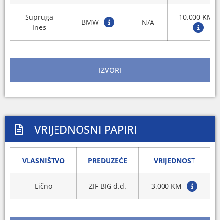
Supruga
10.000 KM
BMW
N/A
Ines
IZVORI
VRIJEDNOSNI PAPIRI
VLASNIŠTVO
PREDUZEĆE
VRIJEDNOST
Lično
ZIF BIG d.d.
3.000 KM