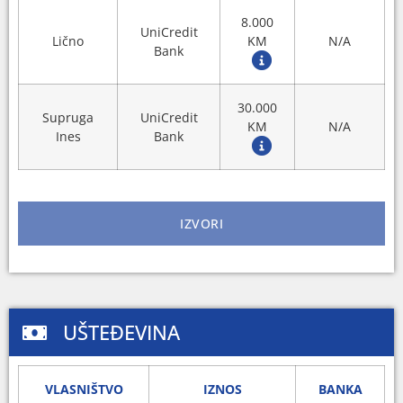
8.000
UniCredit
Lično
KM
N/A
Bank
30.000
Supruga
UniCredit
KM
N/A
Ines
Bank
IZVORI
UŠTEĐEVINA
VLASNIŠTVO
IZNOS
BANKA