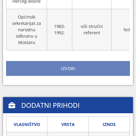
Herceg-Bosne
Općinski
sekretarijat za
1983-
viši stručni
narodnu
N/A
1992.
referent
odbranu u
Mostaru
IZVORI
DODATNI PRIHODI
VLASNIŠTVO
VRSTA
IZNOS