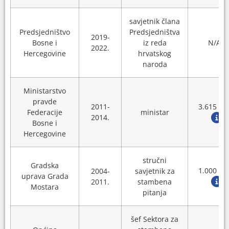
savjetnik člana
Predsjedništvo
Predsjedništva
2019-
Bosne i
iz reda
N/A
2022.
Hercegovine
hrvatskog
naroda
Ministarstvo
pravde
2011-
3.615 K
Federacije
ministar
2014.
Bosne i
Hercegovine
stručni
Gradska
1.000 K
2004-
savjetnik za
uprava Grada
2011.
stambena
Mostara
pitanja
šef Sektora za