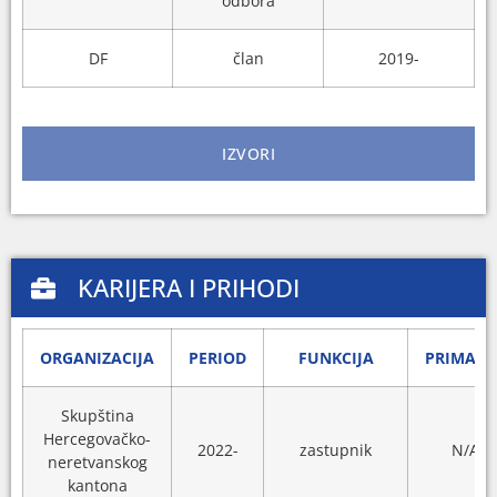
odbora
DF
član
2019-
IZVORI
KARIJERA I PRIHODI
ORGANIZACIJA
PERIOD
FUNKCIJA
PRIMANJ
Skupština
Hercegovačko-
2022-
zastupnik
N/A
neretvanskog
kantona