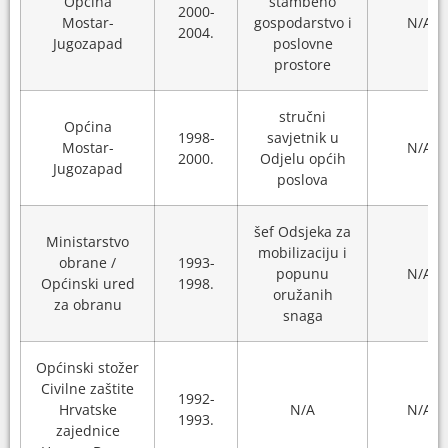
Općina
stambeno
2000-
Mostar-
gospodarstvo i
N/A
2004.
Jugozapad
poslovne
prostore
stručni
Općina
1998-
savjetnik u
Mostar-
N/A
2000.
Odjelu općih
Jugozapad
poslova
šef Odsjeka za
Ministarstvo
mobilizaciju i
obrane /
1993-
popunu
N/A
Općinski ured
1998.
oružanih
za obranu
snaga
Općinski stožer
Civilne zaštite
1992-
Hrvatske
N/A
N/A
1993.
zajednice