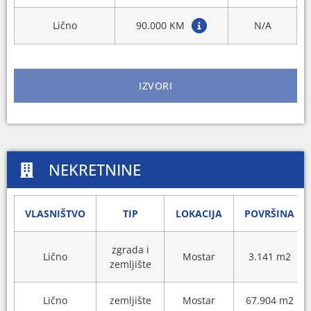
Lično
90.000 KM
N/A
IZVORI
NEKRETNINE
VLASNIŠTVO
TIP
LOKACIJA
POVRŠINA
zgrada i
Lično
Mostar
3.141 m2
zemljište
Lično
zemljište
Mostar
67.904 m2