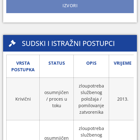
IZVORI
SUDSKI I ISTRAŽNI POSTUPCI
VRSTA
STATUS
OPIS
VRIJEME
POSTUPKA
zloupotreba
osumnjičen
službenog
Krivični
/ proces u
položaja /
2013.
toku
pomilovanje
zatvorenika
zloupotreba
službenog
osumnjičen