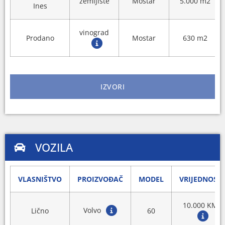
zemljište
Mostar
5.000 m2
Ines
vinograd
Prodano
Mostar
630 m2
IZVORI
VOZILA
VLASNIŠTVO
PROIZVOĐAČ
MODEL
VRIJEDNOST
10.000 KM
Volvo
Lično
60