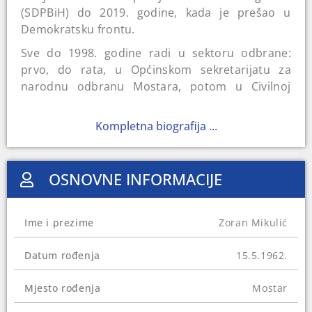
(SDPBiH) do 2019. godine, kada je prešao u
Demokratsku frontu.
Sve do 1998. godine radi u sektoru odbrane:
prvo, do rata, u Općinskom sekretarijatu za
narodnu odbranu Mostara, potom u Civilnoj
zaštiti Hrvatske zajednice Herceg-Bosna, a zatim i
u Ministarstvu odbrane. Nakon toga se zaposlio
Kompletna biografija ...
u administraciji mostarske Općine Mostar-
Jugozapad te u Upravi Grada Mostara. Na
izborima 2010. godine kandidovao se za
OSNOVNE INFORMACIJE
Predstavnički dom Državnog parlamenta, ali ni
tada ni četiri godine kasnije nije osvojio dovoljno
glasova za mandat poslanika. U međuvremenu,
Ime i prezime
Zoran Mikulić
2011. je imenovan za federalnog ministra pravde.
Bio je savjetnik člana Predsjedništva Željka
Datum rođenja
15.5.1962.
Komšića od 2019. godine, a za zastupnika u
Skupštini Hercegovačko-neretvanskog kantona je
Mjesto rođenja
Mostar
izabran 2022. godine.