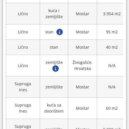
kuća i
Lično
Mostar
3.954 m2
zemljište
Lično
stan
Mostar
95 m2
Lično
stan
Mostar
40 m2
zemljište
Živogošće,
Lično
N/A
Hrvatska
Supruga
zemljište
Mostar
N/A
Ines
Supruga
kuća sa
Mostar
60 m2
Ines
dvorištem
Supruga