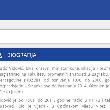
BIOGRAFIJA
udo Vidović, bivši državni ministar komunikacija i prom
agistrirao na Fakultetu prometnih znanosti u Zagrebu.
ercegovine (HDZBiH) od osnivanja 1990. do 2006. god
otpredsjednik Stranke sve do istupanja 2014. Oženjen je
ćerku Josipu.
idović je od 1981. do 2011. godine radio u PTT-u i te
usovači. Bio je vijećnik u Općinskom vijeću Vitez,