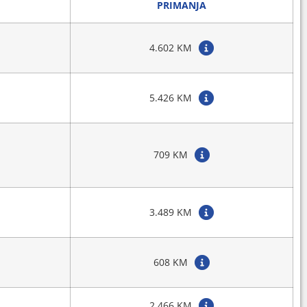
PRIMANJA
4.602 KM
5.426 KM
709 KM
3.489 KM
608 KM
2.466 KM