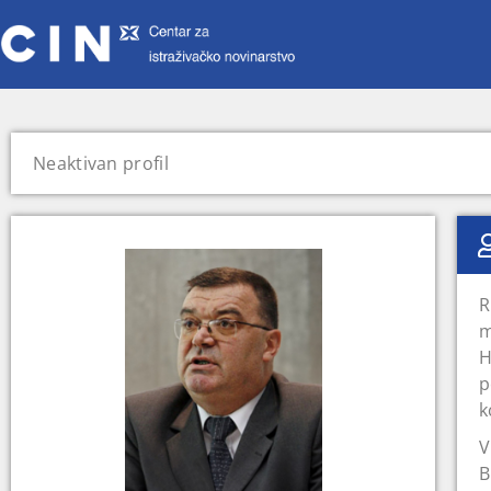
Neaktivan profil
R
m
H
p
k
V
B