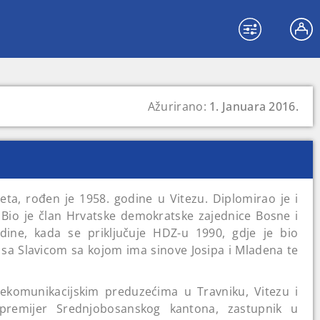
Ažurirano:
1. Januara 2016.
eta, rođen je 1958. godine u Vitezu. Diplomirao je i
 Bio je član Hrvatske demokratske zajednice Bosne i
ine, kada se priključuje HDZ-u 1990, gdje je bio
 sa Slavicom sa kojom ima sinove Josipa i Mladena te
lekomunikacijskim preduzećima u Travniku, Vitezu i
 premijer Srednjobosanskog kantona, zastupnik u