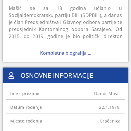
Mašić se sa 18 godina učlanio u
Socijaldemokratsku partiju BiH (SDPBiH), a danas
je član Predsjedništva i Glavnog odbora partije te
predsjednik Kantonalnog odbora Sarajevo. Od
2015. do 2019. godine je bio politički direktor
SDPBiH. Karijeru je počeo 2000. godine kao
novinar voditelj na NTV „Hayat“, gdje se zadržao
Kompletna biografija ...
tri godine.
Uporedo sa ulaskom u novinarstvo Mašić se
OSNOVNE INFORMACIJE
kandiduje za poslanika u Predstavničkom domu
Parlamentarne skupštine BiH. Iako nije direktno
izabran, ulazi u Parlament jer je bolje rangirani
Ime i prezime
Damir Mašić
kandidat početkom 2001. godine izabran za
predsjednika Upravnog odbora Elektroprivrede
Datum rođenja
22.1.1979.
BiH. Od 2002. do 2010. godine je bio u
Predstavničkom domu Parlamenta Federacije BiH
Mjesto rođenja
Gračanica
(FBiH), a 2011. je imenovan za ministra
obrazovanja i nauke u Vladi FBiH. Na izborima