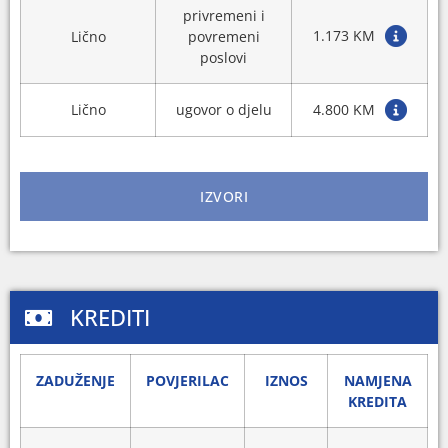
privremeni i
1.173 KM
Lično
povremeni
poslovi
Lično
ugovor o djelu
4.800 KM
IZVORI
KREDITI
ZADUŽENJE
POVJERILAC
IZNOS
NAMJENA
KREDITA