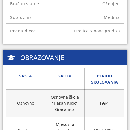
Bračno stanje
Oženjen
2014. se kandidovao za Federalni parlament i
osvojio mandat. Mandat je obnovio na izborima
Supružnik
Medina
2018. i 2022. godine.
Mašić ima stan i zemljišta u Sarajevu.
Imena djece
Dvojica sinova (mldb.)
OBRAZOVANJE
VRSTA
ŠKOLA
PERIOD
ŠKOLOVANJA
Osnovna škola
Osnovno
"Hasan Kikić"
1994.
Gračanica
Mješovita