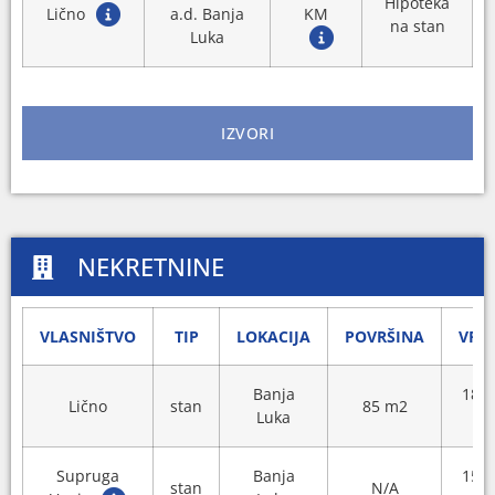
Hipoteka
Lično
a.d. Banja
KM
na stan
Luka
IZVORI
NEKRETNINE
VLASNIŠTVO
TIP
LOKACIJA
POVRŠINA
VRI
Banja
180
Lično
stan
85 m2
Luka
Supruga
Banja
151
stan
N/A