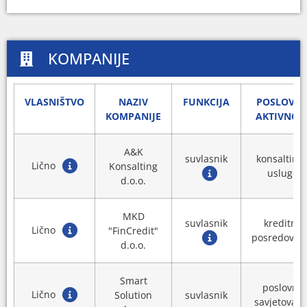
KOMPANIJE
VLASNIŠTVO
NAZIV
FUNKCIJA
POSLOVN
KOMPANIJE
AKTIVNOS
A&K
suvlasnik
konsalting 
Lično
Konsalting
usluge
d.o.o.
MKD
suvlasnik
kreditno
Lično
"FinCredit"
posredovan
d.o.o.
Smart
poslovno
Lično
Solution
suvlasnik
savjetovanj