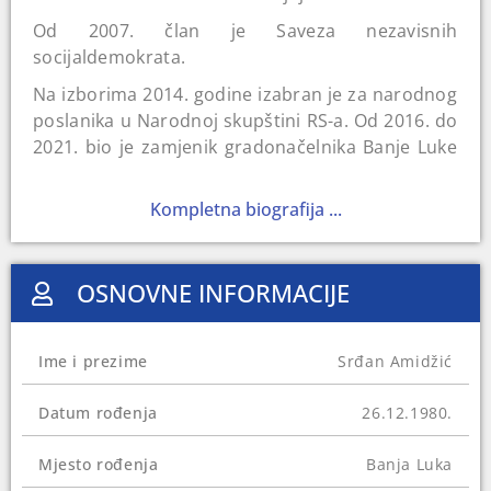
Od 2007. član je Saveza nezavisnih
socijaldemokrata.
Na izborima 2014. godine izabran je za narodnog
poslanika u Narodnoj skupštini RS-a. Od 2016. do
2021. bio je zamjenik gradonačelnika Banje Luke
Igora Radojičića, a potom odbornik u Skupštini
Banje Luke.
Kompletna biografija ...
U augustu 2023. imenovan je za ministra finansija
i trezora BiH.
OSNOVNE INFORMACIJE
Od 2005. godine je angažovan na Ekonomskom
fakultetu u Banjoj Luci ‐ prvo kao asistent, a
potom kao viši asistent i docent. Pauzu na
Ime i prezime
Srđan Amidžić
fakultetu napravio je u periodu obavljanja
funkcije zamjenika gradonačelnika Banje Luke.
Datum rođenja
26.12.1980.
Na fakultet se vraća 2021. Dvije godine kasnije
Mjesto rođenja
Banja Luka
izabran je za redovnog profesora gdje je i danas