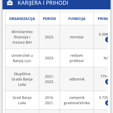
KARIJERA I PRIHODI
ORGANIZACIJA
PERIOD
FUNKCIJA
PRIMAN
Ministarstvo
6.098 K
finansija i
2023-
ministar
trezora BiH
Univerzitet u
redovni
2023-
N/A
Banjoj Luci
profesor
Skupština
2021-
779 KM
Grada Banja
odbornik
2023.
Luka
Grad Banja
2016-
zamjenik
3.735 K
Luka
2021.
gradonačelnika