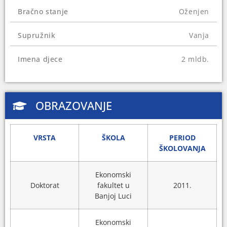
angažovan na predmetima: Osnovi ekonomije,
Bračno stanje
Oženjen
Makroekonomija, Makroekonomska analiza i
Svjetski privredni ciklusi.
Supružnik
Vanja
On i njegova supruga Vanja su u posljednjih 15
godina bili suvlasnici šest firmi, ali su svoje udjele
Imena djece
2 mldb.
prodali ili poklonili. Otkako je preuzeo funkciju u
Vijeću ministara BiH, Amidžić formalno nije
vlasnik nijedne firme.
OBRAZOVANJE
VRSTA
ŠKOLA
PERIOD
ŠKOLOVANJA
Ekonomski
Doktorat
fakultet u
2011.
Banjoj Luci
Ekonomski