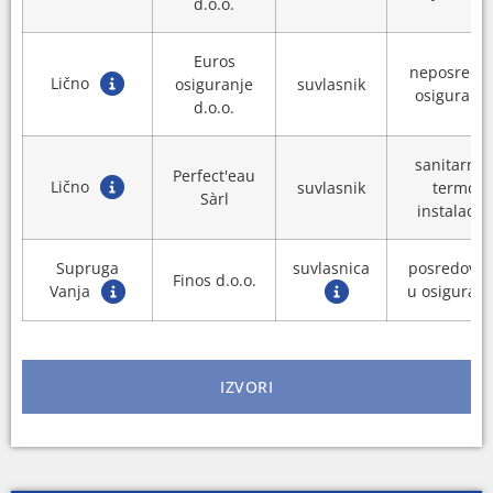
d.o.o.
Euros
neposredn
Lično
osiguranje
suvlasnik
osiguranje
d.o.o.
sanitarne 
Perfect'eau
Lično
suvlasnik
termo
Sàrl
instalacije
Supruga
suvlasnica
posredovnj
Finos d.o.o.
Vanja
u osiguranj
IZVORI