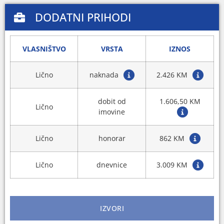
DODATNI PRIHODI
VLASNIŠTVO
VRSTA
IZNOS
Lično
naknada
2.426 KM
dobit od
1.606,50 KM
Lično
imovine
Lično
honorar
862 KM
Lično
dnevnice
3.009 KM
IZVORI