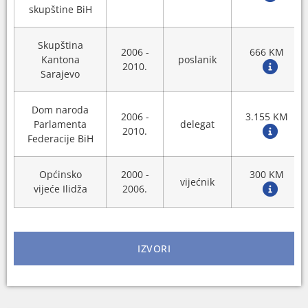
skupštine BiH
Skupština
2006 -
666 KM
Kantona
poslanik
2010.
Sarajevo
Dom naroda
2006 -
3.155 KM
Parlamenta
delegat
2010.
Federacije BiH
Općinsko
2000 -
300 KM
vijećnik
vijeće Ilidža
2006.
IZVORI