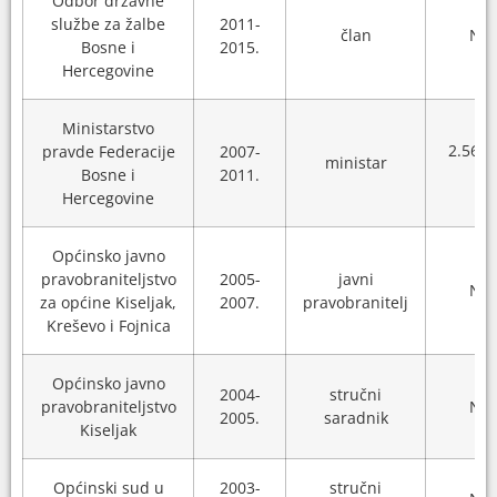
Odbor državne
službe za žalbe
2011-
član
N/A
Bosne i
2015.
Hercegovine
Ministarstvo
2.564
pravde Federacije
2007-
ministar
Bosne i
2011.
Hercegovine
Općinsko javno
pravobraniteljstvo
2005-
javni
N/A
za općine Kiseljak,
2007.
pravobranitelj
Kreševo i Fojnica
Općinsko javno
2004-
stručni
pravobraniteljstvo
N/A
2005.
saradnik
Kiseljak
Općinski sud u
2003-
stručni