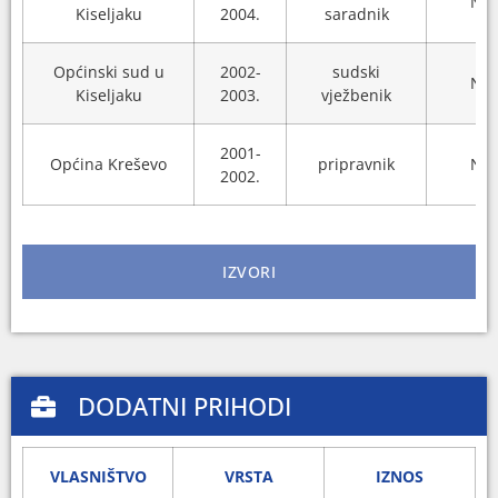
N/A
Kiseljaku
2004.
saradnik
Općinski sud u
2002-
sudski
N/A
Kiseljaku
2003.
vježbenik
2001-
Općina Kreševo
pripravnik
N/A
2002.
IZVORI
DODATNI PRIHODI
VLASNIŠTVO
VRSTA
IZNOS