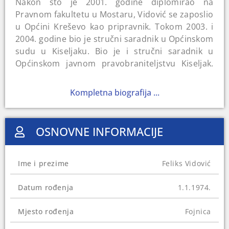
Nakon što je 2001. godine diplomirao na
Pravnom fakultetu u Mostaru, Vidović se zaposlio
u Općini Kreševo kao pripravnik. Tokom 2003. i
2004. godine bio je stručni saradnik u Općinskom
sudu u Kiseljaku. Bio je i stručni saradnik u
Općinskom javnom pravobraniteljstvu Kiseljak.
Nakon toga je postao javni pravobranitelj za
općine Kiseljak, Kreševo i Fojnicu i na toj funkciji
Kompletna biografija ...
ostaje do 2007.
Te godine je postao član Hrvatske demokratske
OSNOVNE INFORMACIJE
zajednice Bosne i Hercegovine (HDZBiH) i
ministar pravde u Vladi Federacije Bosne i
Hercegovine (FBiH), gdje ostaje četiri naredne
Ime i prezime
Feliks Vidović
godine. Bio je kandidat za Federalni parlament
2010. godine, ali nije osvojio dovoljno glasova za
Datum rođenja
1.1.1974.
zastupničko mjesto. Vijeće ministara BiH je u
novembru 2011. godine imenovalo Vidovića za
Mjesto rođenja
Fojnica
člana Odbora državne službe za žalbe na
četverogodišnji mandat.