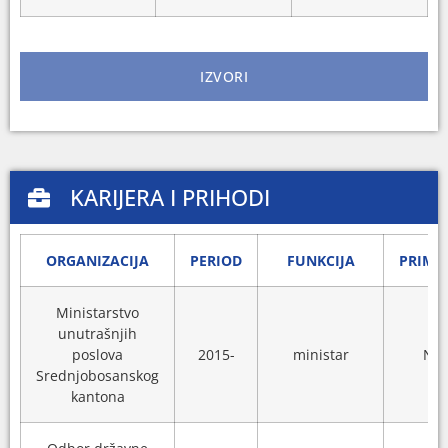
IZVORI
KARIJERA I PRIHODI
ORGANIZACIJA
PERIOD
FUNKCIJA
PRIMA
Ministarstvo
unutrašnjih
poslova
2015-
ministar
N/A
Srednjobosanskog
kantona