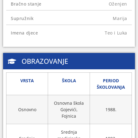
Bračno stanje
Oženjen
Od 2015. godine obavlja funkciju ministra
unutrašnjih poslova Srednjebosanskog kantona.
Supružnik
Marija
Imena djece
Teo i Luka
OBRAZOVANJE
VRSTA
ŠKOLA
PERIOD
ŠKOLOVANJA
Osnovna škola
Osnovno
Gojevići,
1988.
Fojnica
Srednja