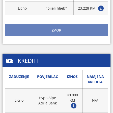
Lično
"bijeli hljeb"
23.228 KM
IZVORI
KREDITI
ZADUŽENJE
POVJERILAC
IZNOS
NAMJENA
KREDITA
40.000
Hypo Alpe
Lično
KM
N/A
Adria Bank