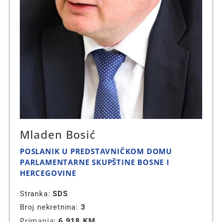
Mladen Bosić
POSLANIK U PREDSTAVNIČKOM DOMU
PARLAMENTARNE SKUPŠTINE BOSNE I
HERCEGOVINE
Stranka:
SDS
Broj nekretnina:
3
Primanja:
6.918 KM