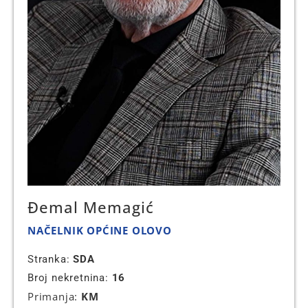
Đemal Memagić
NAČELNIK OPĆINE OLOVO
Stranka:
SDA
Broj nekretnina:
16
Primanja:
KM