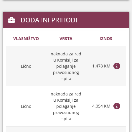
DODATNI PRIHODI
VLASNIŠTVO
VRSTA
IZNOS
naknada za rad
u Komisiji za
1.478 KM
Lično
polaganje
pravosudnog
ispita
naknada za rad
u Komisiji za
4.054 KM
Lično
polaganje
pravosudnog
ispita