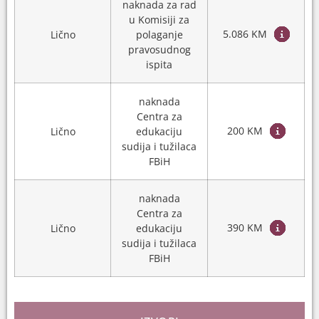
naknada za rad
u Komisiji za
5.086 KM
Lično
polaganje
pravosudnog
ispita
naknada
Centra za
200 KM
Lično
edukaciju
sudija i tužilaca
FBiH
naknada
Centra za
390 KM
Lično
edukaciju
sudija i tužilaca
FBiH