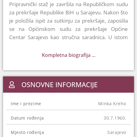
Pripravnički staž je završila na Republičkom sudu
za prekršaje Republike BiH u Sarajevu. Nakon što
je položila ispit za sutkinju za prekršaje, zaposlila
se na Općinskom sudu za prekršaje Općine
Centar Sarajevo kao stručna saradnica. U istom
sudu je 1991. godine imenovana sutkinjom za
prekršaje.
Kompletna biografija ...
Pravosudni ispit je položila 1993, a 1997. je
izabrana za sutkinju Općinskog suda I u Sarajevu.
Na toj poziciji je radila do 2003. godine kada je
OSNOVNE INFORMACIJE
izabrana za sutkinju Kantonalnog suda u Sarajevu.
Za sutkinju Suda BiH imenovana je 2007. godine.
Ime i prezime
Minka Kreho
Visoko sudsko i tužilačko vijeće BiH u decembru
2023. ju je imenovalo za v.d. predsjednice Suda
Datum rođenja
30.7.1960.
BiH nakon što je njen prethodnik Ranko Debevec
Mjesto rođenja
Sarajevo
uhapšen, a potom suspendovan.