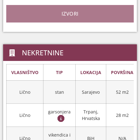
IZVORI
NEKRETNINE
VLASNIŠTVO
TIP
LOKACIJA
POVRŠINA
Lično
stan
Sarajevo
52 m2
garsonjera
Trpanj,
Lično
28 m2
Hrvatska
vikendica i
Lično
BiH
N/A