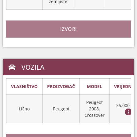
zemljište
IZVORI
VOZILA
VLASNIŠTVO
PROIZVOĐAČ
MODEL
VRIJEDNO
Peugeot
35.000 K
Lično
Peugeot
2008,
Crossover