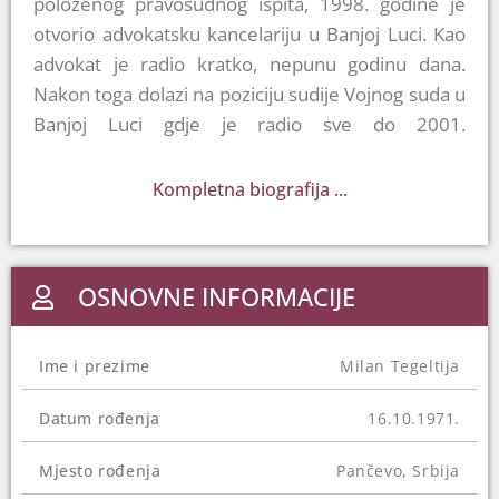
položenog pravosudnog ispita, 1998. godine je
otvorio advokatsku kancelariju u Banjoj Luci. Kao
advokat je radio kratko, nepunu godinu dana.
Nakon toga dolazi na poziciju sudije Vojnog suda u
Banjoj Luci gdje je radio sve do 2001.
godine. Tegeltija je u razgovoru sa novinarima
Centra za istraživačko novinarstvo rekao da se
Kompletna biografija ...
radi o sudu koji više ne postoji, a koji je djelovao
pri Vojsci Republike Srpske, odnosno pri
Ministarstvu odbrane RS-a. Od 2001. do 2004.
OSNOVNE INFORMACIJE
godine Tegeltija je radio kao savjetnik u tadašnjoj
Instituciji ombudsmena RS-a nakon čega je
imenovan za tužioca Okružnog tužilaštva u Banjoj
Ime i prezime
Milan Tegeltija
Luci.
Datum rođenja
16.10.1971.
Nakon što je tri godine radio kao tužilac, u martu
2007. godine je postao predsjednik Osnovnog
Mjesto rođenja
Pančevo, Srbija
suda u Banjoj Luci. Sedam godina poslije