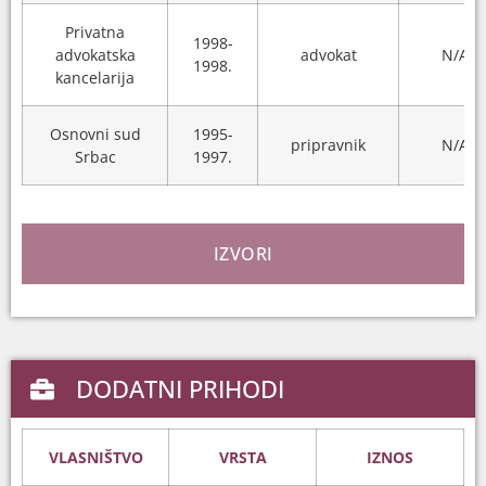
Privatna
1998-
advokatska
advokat
N/A
1998.
kancelarija
Osnovni sud
1995-
pripravnik
N/A
Srbac
1997.
IZVORI
DODATNI PRIHODI
VLASNIŠTVO
VRSTA
IZNOS