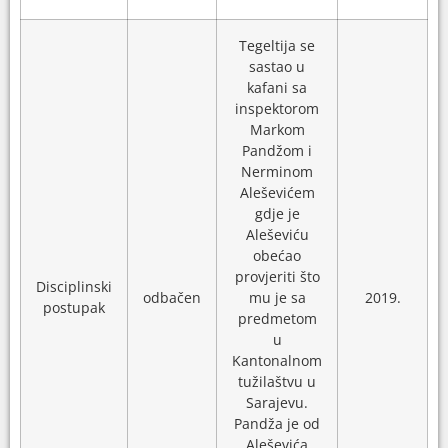
Tegeltija se
sastao u
kafani sa
inspektorom
Markom
Pandžom i
Nerminom
Aleševićem
gdje je
Aleševiću
obećao
provjeriti što
Disciplinski
odbačen
mu je sa
2019.
postupak
predmetom
u
Kantonalnom
tužilaštvu u
Sarajevu.
Pandža je od
Aleševića