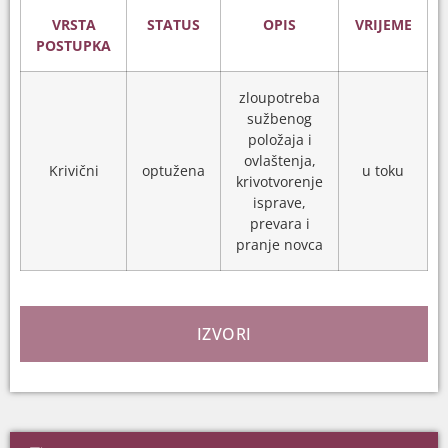
VRSTA
STATUS
OPIS
VRIJEME
POSTUPKA
zloupotreba
sužbenog
položaja i
ovlaštenja,
Krivični
optužena
u toku
krivotvorenje
isprave,
prevara i
pranje novca
IZVORI