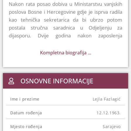
Nakon rata posao dobiva u Ministarstvu vanjskih
poslova Bosne i Hercegovine gdje je isprva radila
kao tehnička sekretarica da bi ubrzo potom
postala stručna saradnica u Odjeljenju za
dijasporu. Dvije godina nakon zaposlenja
proglašena je neraspoređenom i 1999. godine
sporazumno raskida radni odnos sa ovom
Kompletna biografija ...
institucijom. Fazlagić kaže da je potom dobila
posao u Parlamentu Federacije BiH kao savjetnica
predsjedavajućeg Predstavničkog doma, a nakon
OSNOVNE INFORMACIJE
kraćeg vremena prelazi u Ured visokog
predstavnika u BiH (OHR).
Ime i prezime
Lejla Fazlagić
Prema njenim riječima, u OHR-u je radila sve do
izbora za sutkinju Općinskog suda u Sarajevu
Datum rođenja
12.12.1963.
2005. godine. Narednih jedanaest godina je,
uglavnom, radila na parničnim predmetima.
Mjesto rođenja
Sarajevo