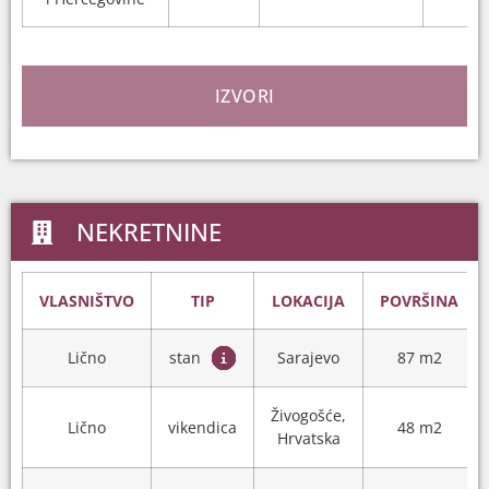
IZVORI
NEKRETNINE
VLASNIŠTVO
TIP
LOKACIJA
POVRŠINA
Lično
stan
Sarajevo
87 m2
Živogošće,
Lično
vikendica
48 m2
Hrvatska