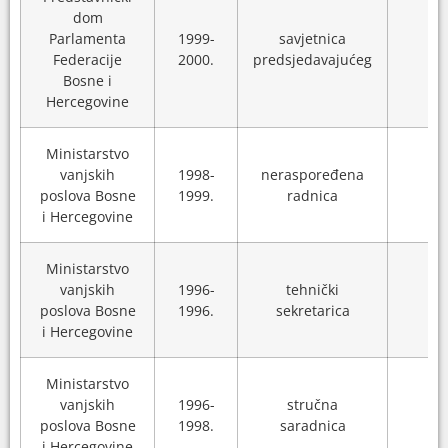
dom
Parlamenta
1999-
savjetnica
N/
Federacije
2000.
predsjedavajućeg
Bosne i
Hercegovine
Ministarstvo
vanjskih
1998-
neraspoređena
N/
poslova Bosne
1999.
radnica
i Hercegovine
Ministarstvo
vanjskih
1996-
tehnički
N/
poslova Bosne
1996.
sekretarica
i Hercegovine
Ministarstvo
vanjskih
1996-
stručna
N/
poslova Bosne
1998.
saradnica
i Hercegovine