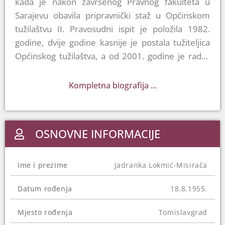
kada je nakon završenog Pravnog fakulteta u
Sarajevu obavila pripravnički staž u Općinskom
tužilaštvu II. Pravosudni ispit je položila 1982.
godine, dvije godine kasnije je postala tužiteljica
Općinskog tužilaštva, a od 2001. godine je radila
kao tužiteljica Kantonalnog tužilaštva u Sarajevu.
Tužiteljica Tužilaštva BiH postaje 2003. godine, a
Kompletna biografija ...
kasnije i zamjenica v. d. glavnog tužioca.
Advokatski ispit je položila 2014. godine. Za
članicu VSTV-a je imenovana 2012, a
OSNOVNE INFORMACIJE
potpredsjednica je bila od 2013. do 2020. godine.
Ime i prezime
Jadranka Lokmić-Misirača
Datum rođenja
18.8.1955.
Mjesto rođenja
Tomislavgrad