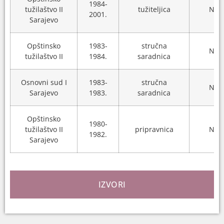
1984-
tužilaštvo II
tužiteljica
N/A
2001.
Sarajevo
Opštinsko
1983-
stručna
N/A
tužilaštvo II
1984.
saradnica
Osnovni sud I
1983-
stručna
N/A
Sarajevo
1983.
saradnica
Opštinsko
1980-
tužilaštvo II
pripravnica
N/A
1982.
Sarajevo
IZVORI