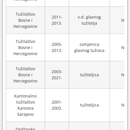
Tužilaštvo
2011-
v.d. glavnog
Bosne i
N/A
2013.
tužitelja
Hercegovine
Tužilaštvo
2005-
zamjenica
Bosne i
N/A
2013.
glavnog tužioca
Hercegovine
Tužilaštvo
2003-
Bosne i
tužiteljica
N/A
2021.
Hercegovine
Kantonalno
tužilaštvo
2001-
tužiteljica
N/A
Kantona
2003.
Sarajevo
Opštinsko